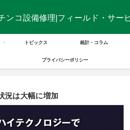
チンコ設備修理|フィールド・サー
トピックス
統計・コラム
プライバシーポリシー
状況は大幅に増加