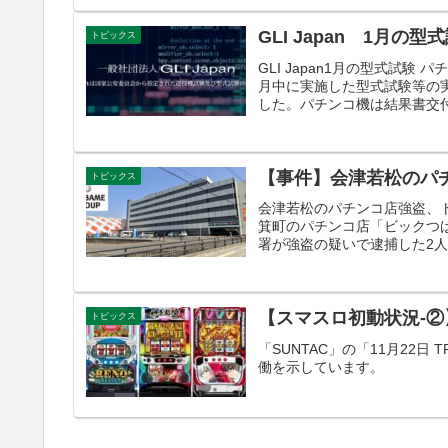
GLI Japan 1月の
トピックス
GLI Japan1月の型式試験 
月中に実施した型式試験等の
した。パチンコ機は結果書交付が
【事件】会津若松のパ
トピックス
会津若松のパチンコ店強盗、
箕町のパチンコ店「ビックつば
署が強盗の疑いで逮捕した2人
【スマスロ初動状況-②
トピックス
「SUNTAC」の「11月22
働を示しています。