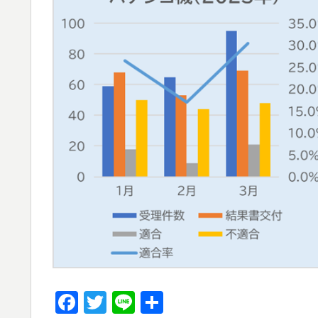
F
T
Li
共