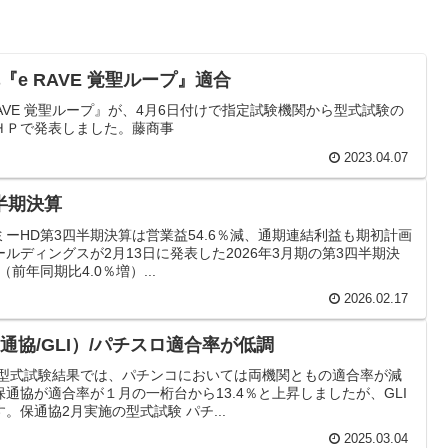
e RAVE 覚聖ループ』適合
AVE 覚聖ループ』が、4月6日付けで指定試験機関から型式試験の
ＨＰで発表しました。藤商事
2023.04.07
半期決算
ーHD第3四半期決算は営業益54.6％減、通期連結利益も期初計画
ルディングスが2月13日に発表した2026年3月期の第3四半期決
（前年同期比4.0％増）...
2026.02.17
通協/GLI）/パチスロ適合率が低調
の型式試験結果では、パチンコにおいては両機関ともの適合率が減
通協が適合率が１月の一桁台から13.4％と上昇しましたが、GLI
保通協2月実施の型式試験 パチ...
2025.03.04