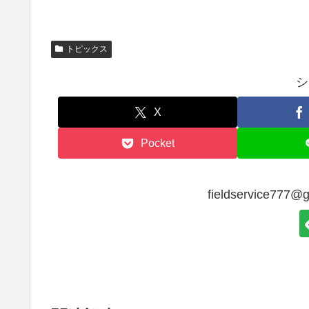
a
wi
n
有
c
tt
e
e
er
トピックス
b
シ
o
o
X
k
Pocket
fieldservice7