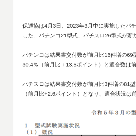
保通協は4月3日、2023年3月中に実施した
した。パチンコ21型式、パチスロ26型式が新
パチンコは結果書交付数が前月比16件増の69
30.4％（前月比＋13.5ポイント）と適合数
パチスロは結果書交付数が前月比3件増の81型
（前月比+2.6ポイント）となり、適合状況