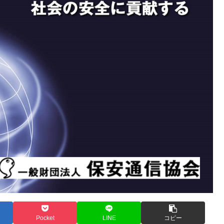
Pocket
LINE
コピー