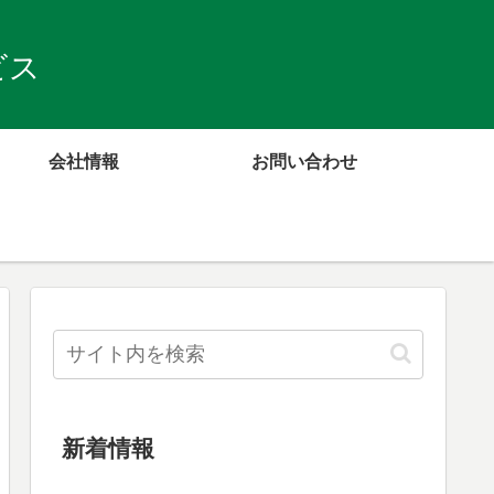
ビス
会社情報
お問い合わせ
新着情報