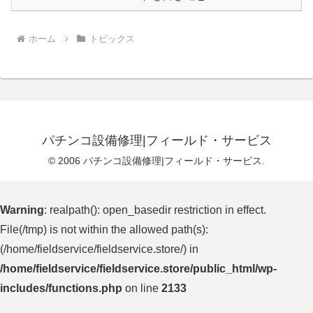
ホーム
トピックス
パチンコ設備修理|フィールド・サービス
© 2006 パチンコ設備修理|フィールド・サービス.
Warning
: realpath(): open_basedir restriction in effect.
File(/tmp) is not within the allowed path(s):
(/home/fieldservice/fieldservice.store/) in
/home/fieldservice/fieldservice.store/public_html/wp-
includes/functions.php
on line
2133