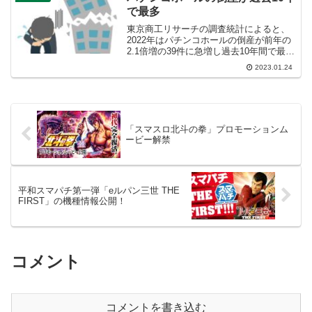
化して...
で最多
東京商工リサーチの調査統計によると、
2022年はパチンコホールの倒産が前年の
2.1倍増の39件に急増し過去10年間で最多
を記録したと報告しています。以下、
2023.01.24
livedoorNEWSから抜粋引用します。パチ
ンコホールの倒産が過去10年で最多、
大...
「スマスロ北斗の拳」プロモーションム
ービー解禁
平和スマパチ第一弾「eルパン三世 THE
FIRST」の機種情報公開！
コメント
コメントを書き込む