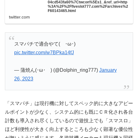
04cd543fa60%7Ctwcon%5Es1_&ref_url=http
%3A%2F%2Ffiveslot777.com%2Farchives%2
F60143465.html
twitter.com
スマパチで適合やて( ･ω･)
pic.twitter.com/w7BPka14fJ
— 蒲焼ん(･ω･ ) (@Dolphin_ring777)
January
26, 2023
「スマパチ」は現行機に対してスペック的に大きなアピー
ルポイントが少なく、システム的にも既にＣＲ化され各台
計数も導入され尽くしているので遊技上でも「スマスロ」
ほど利便性が大きく向上するところも少なく顕著な優位性
が無いように感じます。各遊技機メーカーも現行機と同様