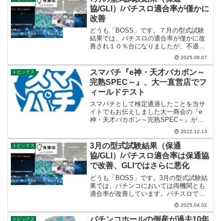
思惑があったのでしょ...
協/GLI）/パチスロ適合率が僅かに
改善
どうも「BOSS」です。７月の型式試験
結果では、パチスロの適合率が僅かに改
善され１０％台になりましたが、不適合
理由が依然としてシミュレーション出玉
2025.08.07
試験で規制値を超えるケースが多いよう
です。予てからパチスロのシミュレーシ
スマパチ『e神・天才バカボン～
トピックス
ョン出玉試験のハードル...
完熟SPEC～』、大一直営店でフ
ィールドテスト
スマパチとして検定通過したことを当サ
イトでもお伝えしました大一商会の『e
神・天才バカボン～完熟SPEC～』が、
SNSでも噂になっていたように同社直営
2022.12.13
店《大一岩塚店》（名古屋市中村区）で
フィールドテストを開始すると発表しま
3月の型式試験結果（保通
トピックス
した。※Web Gr...
協/GLI）/パチスロ適合率は保通協
で改善、GLIではさらに悪化
どうも「BOSS」です。3月の型式試験結
果では、パチンコにおいては両機関とも
適合率が改善しています。パチスロでは
保通協が適合率が１月6.6％、２月
2025.04.02
13.4％、3月20.7％と改善傾向になってい
ますが、GLIにおいては4.3％とさらに悪
パチンコホールの倒産が過去10年
トピックス