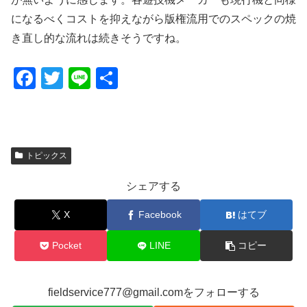
になるべくコストを抑えながら版権流用でのスペックの焼
き直し的な流れは続きそうですね。
F
T
Li
共
a
wi
n
有
c
tt
e
e
er
トピックス
b
o
シェアする
o
X
Facebook
はてブ
k
Pocket
LINE
コピー
fieldservice777@gmail.comをフォローする