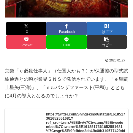
X
Facebook
はてブ
Pocket
LINE
コピー
2023.01.27
京楽「ｅ必殺仕事人」（仕置人かも？）が保通協の型式試
験通過との噂が業界ＳＮＳで発信されています。「ｅ聖闘
士星矢(三洋)」、「ｅルパンザファースト(平和)」ととも
に4月の導入となるのでしょうか？
https://twitter.com/ShingekinoX/status/1618517
361652551681?
ref_src=twsrc%5Etfw%7Ctwcamp%5Etweete
mbed%7Ctwterm%5E1618517361652551681
%7Ctwgr%5Ef9fcfbfce2db4fb40b310577429dd