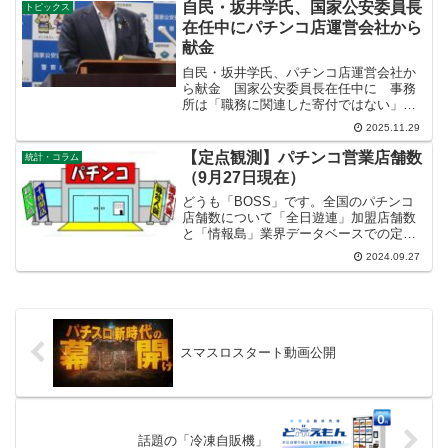
んパチ」では6317店舗となっています。
自民・坂井学氏、国家公安委員長
トピックス
全日遊連...
在任中にパチンコ店運営会社から
献金
自民・坂井学氏、パチンコ店運営会社か
ら献金 国家公安委員長在任中に 事務
所は「職務に関連した寄付ではない」
自民党の坂井学・前国家公安委員長（衆
2025.11.29
院神奈川５区）が代表を務める政党支部
が、委員長在任中にパチンコ店の運営会
【定点観測】パチンコ営業店舗数
統計・コラム
社から寄付を受け取ってい...
（9月27日現在）
どうも「BOSS」です。全国のパチンコ
店舗数について「全日遊連」加盟店舗数
と「情報島」業界データベースでの定点
観測です。「P-WORLD」での登録店舗
2024.09.27
6,102店舗、「みんパチ」では6455店舗と
なっています。（9月27日時点）店舗の減
少傾...
スマスロスタート動画公開
話題の「冷凍自販機」