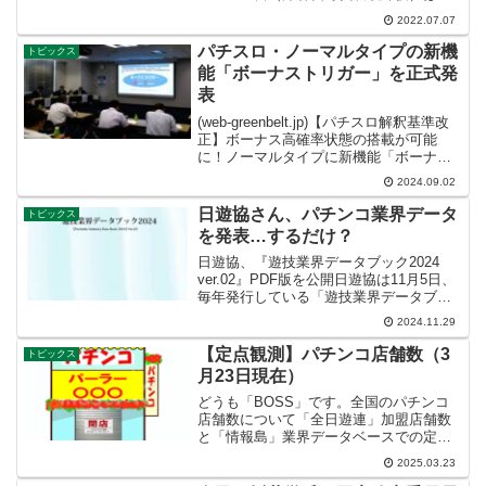
30日事業を停止し、破産手続開始申立の
2022.07.07
準備に入ったと報じられています。負債
総額は関連会社2社（フロンヴィルテクノ
パチスロ・ノーマルタイプの新機
トピックス
㈱、フロンヴィル...
能「ボーナストリガー」を正式発
表
(web-greenbelt.jp)【パチスロ解釈基準改
正】ボーナス高確率状態の搭載が可能
に！ノーマルタイプに新機能「ボーナス
トリガー」登場日工組と日電協は8月26
2024.09.02
日、東京都台東区の日電協会議室で「新
しい遊技性のパチスロ」に関する記者会
日遊協さん、パチンコ業界データ
トピックス
見を...
を発表…するだけ？
日遊協、『遊技業界データブック2024
ver.02』PDF版を公開日遊協は11月5日、
毎年発行している「遊技業界データブッ
ク2024」の最新版である＜ver.02＞の
2024.11.29
PDF版を公開した。同データブックは、
業界全体の最新動向を網羅し、幅広い...
【定点観測】パチンコ店舗数（3
トピックス
月23日現在）
どうも「BOSS」です。全国のパチンコ
店舗数について「全日遊連」加盟店舗数
と「情報島」業界データベースでの定点
観測です。令和7年3月23日時点の「P-
2025.03.23
WORLD」での登録店舗5988店舗、「み