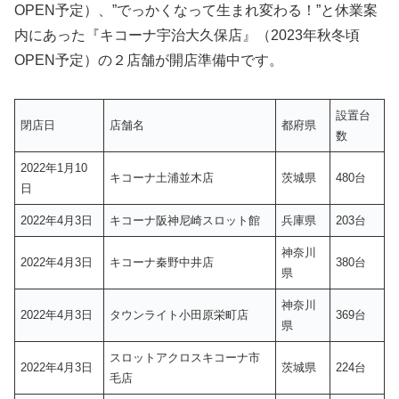
OPEN予定）、”でっかくなって生まれ変わる！”と休業案
内にあった『キコーナ宇治大久保店』（2023年秋冬頃
OPEN予定）の２店舗が開店準備中です。
設置台
閉店日
店舗名
都府県
数
2022年1月10
キコーナ土浦並木店
茨城県
480台
日
2022年4月3日
キコーナ阪神尼崎スロット館
兵庫県
203台
神奈川
2022年4月3日
キコーナ秦野中井店
380台
県
神奈川
2022年4月3日
タウンライト小田原栄町店
369台
県
スロットアクロスキコーナ市
2022年4月3日
茨城県
224台
毛店