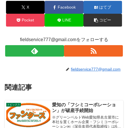
o
X
Facebook
はてブ
o
k
Pocket
LINE
コピー
fieldservice777@gmail.comをフォローする
fieldservice777@gmail.com
関連記事
愛知の「フシミコーポレーショ
トピックス
ン」が破産手続開始
※グリーンベルトWeb愛知県名古屋市に
本社を置くホール企業・フシミコーポレ
ーション㈱（深谷友尋代表取締役）は6月