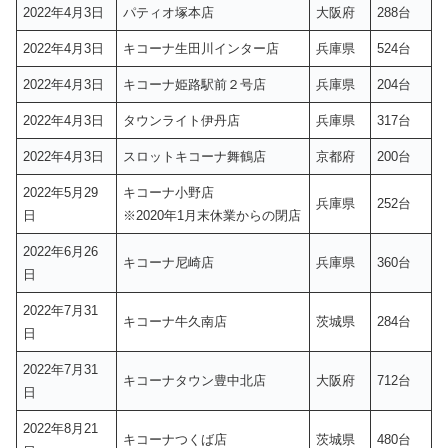
2022年4月3日
パティオ塚本店
大阪府
288台
2022年4月3日
キコーナ生田川インター店
兵庫県
524台
2022年4月3日
キコーナ姫路駅前２号店
兵庫県
204台
2022年4月3日
タウンライト伊丹店
兵庫県
317台
2022年4月3日
スロットキコーナ舞鶴店
京都府
200台
2022年5月29
キコーナ小野店
兵庫県
252台
日
※2020年1月末休業からの閉店
2022年6月26
キコーナ尼崎店
兵庫県
360台
日
2022年7月31
キコーナ牛久南店
茨城県
284台
日
2022年7月31
キコーナタウン豊中北店
大阪府
712台
日
2022年8月21
キコーナつくば店
茨城県
480台