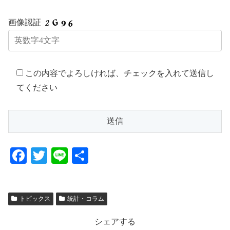
画像認証
この内容でよろしければ、チェックを入れて送信し
てください
F
T
Li
共
a
wi
n
有
c
tt
e
トピックス
統計・コラム
e
er
b
シェアする