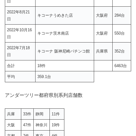
日
2022年8月21
キコーナうめきた店
大阪府
284台
日
2022年10月16
キコーナ茨木南店
大阪府
550台
日
2022年7月18
キコーナ 阪神尼崎パチンコ館
兵庫県
352台
日
合計
18件
6463台
平均
359.1台
アンダーツリー都府県別系列店舗数
兵庫
33件
静岡
11件
大阪
47件
神奈川
19件
京都
7件
東京
4件