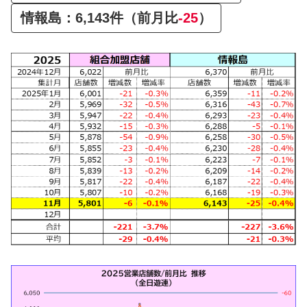
情報島：6,143件（前月比
-25
）