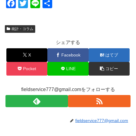
F
T
Li
共
a
wi
n
有
c
tt
e
統計・コラム
e
er
b
シェアする
o
X
Facebook
はてブ
o
k
Pocket
LINE
コピー
fieldservice777@gmail.comをフォローする
fieldservice777@gmail.com