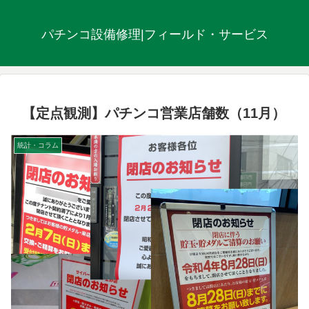
パチンコ設備修理|フィールド・サービス
【定点観測】パチンコ営業店舗数（11月）
統計・コラム