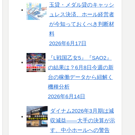
玉貸・メダル貸のキャッシ
ュレス決済、ホール経営者
が今知っておくべき判断材
料
2026年6月17日
『L戦国乙女5』『SAO2』
の結果は？6月8日今週の新
台の稼働データから紐解く
機種分析
2026年6月14日
ダイナム2026年3月期は減
収減益――大手の決算が示
す、中小ホールへの警告