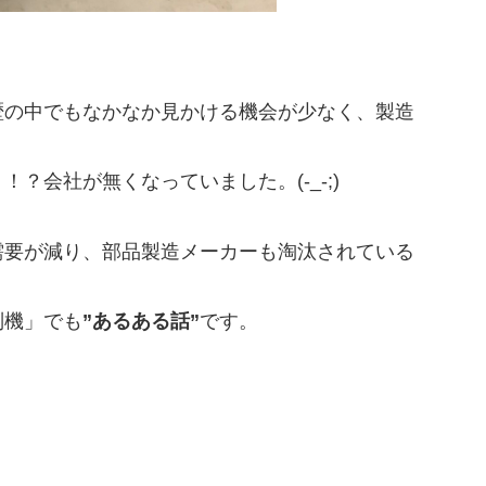
C製JBS–117B
歴の中でもなかなか見かける機会が少なく、製造
？会社が無くなっていました。(-_-;)
需要が減り、部品製造メーカーも淘汰されている
別機」でも
”あるある話”
です。
。