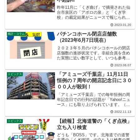
昨年11月に「くぎ曲げ」で摘発された仙
台市泉区の「アポロの泉」と「くぎ学
校」の裁定結果がニュースで報じられま
した。当時の男性店長は県公安委員会の
2023.01.20
承認を得ずに店のパチンコ台１台のくぎ
の幅を変えたとして略式起訴となり、同
パチンコホール閉店店舗数
統計・コラム
店舗を経営していた金盛商...
（2023年6月7日現在）
２０２３年５月のパチンコホールの閉店
店舗数の進捗状況です。非組合員を含め
た実態に近い数字として、いつも参考に
している「ここパチ！」の集計では廃
2023.06.07
業・休業合わせての閉店店舗数が５月末
までで２７８件（２０２２年同月の累計
「アミューズ千葉店」11月11日
トピックス
閉店数：437件）で営業店...
恒例の７周年の開店記念日に３０
００人が殺到！
「アミューズ千葉店」での毎年恒例の周
年記念日での行列の話題が「Yahoo!ニュ
ース」にも取り上げられています。（イ
メージ写真が古すぎて現状とかけ離れて
2022.11.13
いますが・・・）当日の周辺道路は大渋
滞となりＳＮＳでも写真が投稿されたり
【続報】北海道警の「くぎ点検」
トピックス
しています。アミュ...
立ち入り検査
どうも「BOSS」です。北海道での道警
主導の「くぎ確認」の立ち入り検査の更