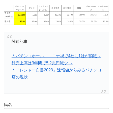
関連記事
＊パチンコホール、コロナ禍で4社に1社が消滅～
総売上高は3年間で5.2兆円減少 ～
＊「レジャー白書2023」速報値からみるパチンコ
店の現状
氏名