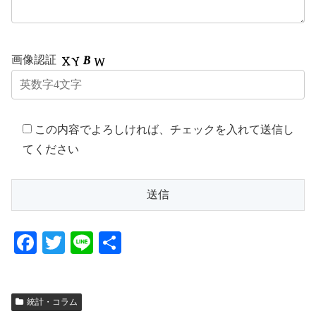
画像認証
この内容でよろしければ、チェックを入れて送信し
てください
F
T
Li
共
a
wi
n
有
c
tt
e
統計・コラム
e
er