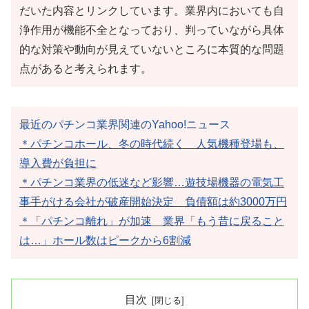
だいた内容とリンクしています。業界内においても自
浄作用が機能不全となっており、判っていながら具体
的な対策や動向が見えていないところに本質的な問題
点があると考えられます。
最近のパチンコ業界関連のYahoo!ニュース
＊パチンコホール、冬の時代続く 人気機種登場も、
導入費が負担に
＊パチンコ業界の低迷など影響…遊技場機器の電気工
事手がける会社が破産開始決定 負債額は約3000万円
＊「パチンコ離れ」が加速 業界「もう昔に戻ること
は…」ホール数はピークから6割減
目次