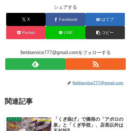
b
シェアする
o
X
Facebook
はてブ
o
k
Pocket
LINE
コピー
fieldservice777@gmail.comをフォローする
fieldservice777@gmail.com
関連記事
「くぎ曲げ」で摘発の「アポロの
トピックス
泉」と「くぎ学校」、店長以外は
不起訴⁈