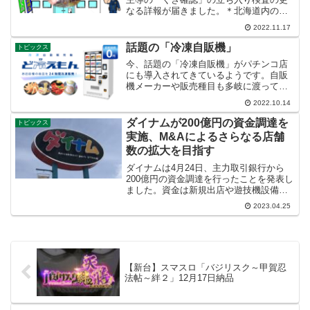
なる詳報が届きました。＊北海道内の大
手系列店、大型店舗のみに立ち入り検査
2022.11.17
実施。＊釘確認シートの有無/役比モニタ
ー確認（ほぼこれでアウトになる）＊釘
話題の「冷凍自販機」
トピックス
の角度ゲージでの確認...
今、話題の「冷凍自販機」がパチンコ店
にも導入されてきているようです。自販
機メーカーや販売種目も多岐に渡ってお
り、一般的な餃子や精肉などテイクアウ
2022.10.14
ト製品やその場で食べれるパスタや焼き
そば、ラーメンなどが販売できるようで
ダイナムが200億円の資金調達を
トピックス
す。基本的には24時間稼...
実施、M&Aによるさらなる店舗
数の拡大を目指す
ダイナムは4月24日、主力取引銀行から
200億円の資金調達を行ったことを発表し
ました。資金は新規出店や遊技機設備投
資などに使用するとともに、M&Aによる
2023.04.25
店舗取得や既存店舗のリニューアルで収
益力を向上させるとしています。取引先
の金融機関はみず...
【新台】スマスロ「バジリスク～甲賀忍
法帖～絆２」12月17日納品