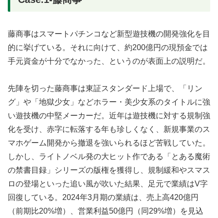
藤商事はスマートパチンコなど新型遊技機の開発強化を目
的に挙げている。それに向けて、約200億円の現預金では
手元資金が十分でなかった、というのが表面上の説明だ。
先陣を切った藤商事は東証スタンダード上場で、「リン
グ」や「地獄少女」などホラー・美少女系のタイトルに強
い遊技機の中堅メーカーだ。近年は遊技機に対する規制強
化を受け、赤字に転落する年も珍しくなく、新規事業のス
マホゲーム開発から撤退を強いられるほど苦戦していた。
しかし、ライトノベル発の大ヒット作である「とある魔術
の禁書目録」シリーズの版権を獲得し、規制緩和やスマス
ロの登場といった追い風が吹いた結果、足元で業績はV字
回復している。2024年3月期の業績は、売上高420億円
（前期比20%増）、営業利益50億円（同29%増）を見込