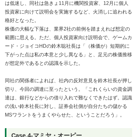
は低迷し、同社は急きょ11月に機関投資家、12月に個人
投資家に向けて説明会を実施するなど、火消しに追われる
格好となった。
株価の大幅な下落は、業界2社の前例を踏まえれば想定の
範囲に思える。ただ、個人投資家向け説明会で、ゲームカ
ード・ジョイコHDの鈴木聡社長は「（株価が）短期的に
下がった点は私の本意と少し異なる」と、足元の株価推移
が想定外であるとの認識を示した。
同社の関係者によれば、社内の反対意見を鈴木社長が押し
切り、今回の調達に至ったという。「これくらいの資金調
達は、銀行などからの借り入れで難なくできたはず。認識
の浅い鈴木社長に対し、証券会社側が自分たちの儲かる
MSワラントをうまくやらせた、ということだろう」。
Case.4-マミヤ・オーピー