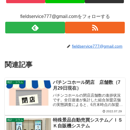
fieldservice777@gmail.comをフォローする
fieldservice777@gmail.com
関連記事
パチンコホール閉店 店舗数（7
統計・コラム
月29日現在）
パチンコホールの閉店店舗数の進捗状況
です。全日遊連が集計した組合加盟店舗
の実態調査によると、6月末時点の加盟営
業店舗数は7139件で、前月より57件
2022.07.29
（0.8％）減少し、新規店舗数は5件、廃
業店舗数は58件、当月中の休業店舗数は
特殊景品自動売買システム／ＩＳ
統計・コラム
34件となって...
Ｋ自販機システム