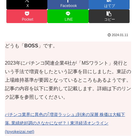
X
Facebook
はてブ
Pocket
LINE
コピー
2024.01.11
どうも「
BOSS
」です。
2023年にパチンコ関連企業4社が「MSワラント」発行と
いう手法で増資をしたという記事を目にしました。東証の
上場維持基準が要因となっているところもあるようです。
記事の内容を以下に要約して記載します。詳細は下のリン
ク記事を参照してください。
パチンコ業界に異色の｢増資ラッシュ｣到来の深層 株価は大幅下
落､業績絶好調のさなかになぜ？ | 東洋経済オンライン
(toyokeizai.net)