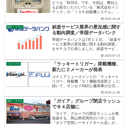
どうも「BOSS」です。今回は、弊社と
もお取引いただいている「株式会社イミ
テック」の「ＩＳＫ自販機システム」を
紹介いたします。「ＩＳＫ自販機システ
2022.10.19
ム」は「株式会社イミテック」により長
年の月日を要して開発されたパチンコ店
娯楽サービス業界の景況感に関す
統計・コラム
での特殊景品を全自動で...
る動向調査／帝国データバンク
帝国データバンクは7月１１日、「娯楽サ
ービス業界の景況感に関する動向調査」
をＨＰ上で公表しました。娯楽サービス
DI、50超えで景況感は「良い」へ回復、
2023.07.13
全産業の景気DIを上回るレベルで推移。
三密回避で再人気のゴルフ業界がけん引
「ラッキートリガー」搭載機種、
トピックス
する様相から2...
新たに２メーカーが発表
コナミアミューズメントの「ラッキート
リガー」搭載機『ＧⅠ優駿倶楽部２ 』に
続いて、サンセイR&Dと藤商事が公式Ｓ
ＮＳで販売予告を出しています。噂では
2023.11.28
サンセイR&D「オーバーロード」、藤商
事「緋弾のアリア」と囁かれています。
「ガイア」グループ閉店ラッシュ
統計・コラム
ラッキートリガーと...
で８４店舗に
「ガイア」グループの閉店ラッシュが再
加速する、岡山県笠岡市のパチンコ店
『ガイア笠岡シーサイドモール店』が８
月２０日を以って閉店に"岡山県笠岡市に