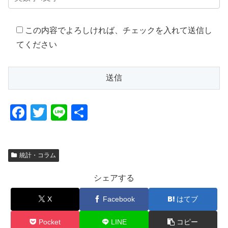
この内容でよろしければ、チェックを入れて送信し
てください
F
T
Li
共
a
wi
n
有
c
tt
e
統計・コラム
e
er
b
シェアする
o
X
Facebook
はてブ
o
k
Pocket
LINE
コピー