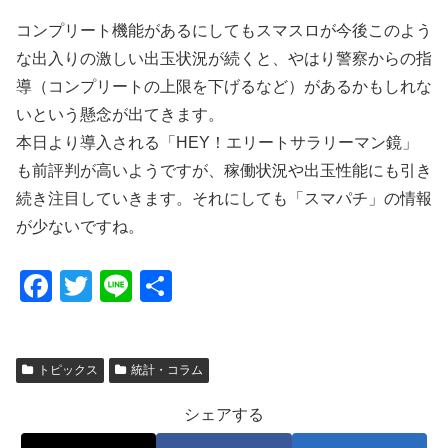
コンプリート機能があるにしてもスマスロが今後このよう
な出入りの激しい出玉状況が続くと、やはり警察からの指
導（コンプリートの上限を下げるなど）があるかもしれな
いという懸念が出てきます。
本日より導入される「HEY！エリートサラリーマン鏡」
も前評判が高いようですが、稼働状況や出玉性能にも引き
続き注目していきます。それにしても「スマパチ」の情報
が少ないですね。
F
T
Li
共
a
wi
n
有
c
tt
e
トピックス
統計・コラム
e
er
b
シェアする
o