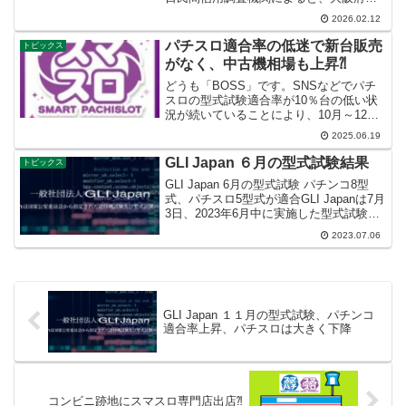
ホール運営をしていたオランダ観光など3
2026.02.12
社が1月27日に大阪地裁堺支部より破産手
続き開始決定を受けたことが分かった。
パチスロ適合率の低迷で新台販売
トピックス
オランダ観...
がなく、中古機相場も上昇⁈
どうも「BOSS」です。SNSなどでパチ
スロの型式試験適合率が10％台の低い状
況が続いていることにより、10月～12月
のAT機新台の販売が少なくなっていると
2025.06.19
の情報があります。その影響で中古機相
場も高騰しているとも言われています。
GLI Japan ６月の型式試験結果
トピックス
しかし、保通...
GLI Japan 6月の型式試験 パチンコ8型
式、パチスロ5型式が適合GLI Japanは7月
3日、2023年6月中に実施した型式試験等
の実施状況を公表。パチンコ機は8型式、
2023.07.06
パチスロは5型式がそれぞれ適合した。パ
チンコ機は結果書交付が34...
GLI Japan １１月の型式試験、パチンコ
適合率上昇、パチスロは大きく下降
コンビニ跡地にスマスロ専門店出店⁈