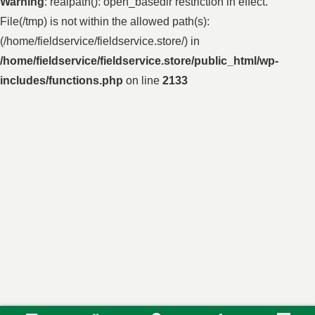
Warning
: realpath(): open_basedir restriction in effect.
File(/tmp) is not within the allowed path(s):
(/home/fieldservice/fieldservice.store/) in
/home/fieldservice/fieldservice.store/public_html/wp-
includes/functions.php
on line
2133