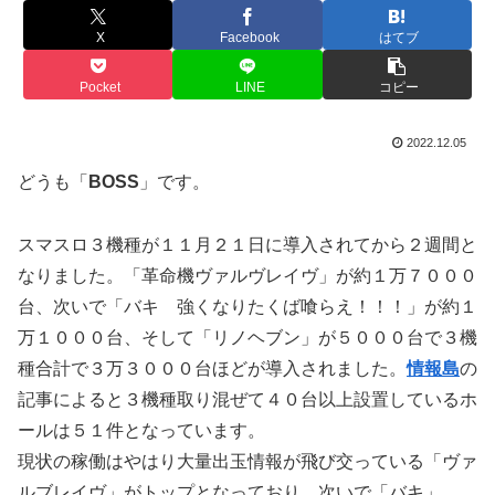
X
Facebook
はてブ
Pocket
LINE
コピー
2022.12.05
どうも「
BOSS
」です。
スマスロ３機種が１１月２１日に導入されてから２週間と
なりました。「革命機ヴァルヴレイヴ」が約１万７０００
台、次いで「バキ 強くなりたくば喰らえ！！！」が約１
万１０００台、そして「リノヘブン」が５０００台で３機
種合計で３万３０００台ほどが導入されました。
情報島
の
記事によると３機種取り混ぜて４０台以上設置しているホ
ールは５１件となっています。
現状の稼働はやはり大量出玉情報が飛び交っている「ヴァ
ルブレイヴ」がトップとなっており、次いで「バキ」、