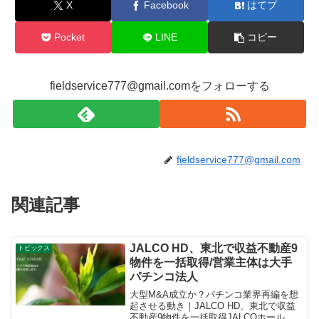
X
Facebook
はてブ
o
k
Pocket
LINE
コピー
fieldservice777@gmail.comをフォローする
fieldservice777@gmail.com
関連記事
JALCO HD、東北で収益不動産9
トピックス
物件を一括取得/営業主体は大手
パチンコ法人
大型M&A成立か？パチンコ業界再編を想
起させる動き｜JALCO HD、東北で収益
不動産9物件を一括取得JALCOホールデ