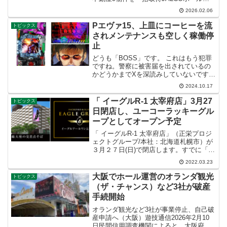
ィングス（田辺順一代表取締役社長）は1
2026.02.06
月30日、連結子会社のジャルコが東北エ
リアに所在する収益不動産9物件を取得す
Pエヴァ15、上皿にコーヒーを流
トピックス
ること...
されメンテナンスも空しく稼働停
止
どうも「BOSS」です。 これはもう犯罪
ですね。警察に被害届を出されているの
かどうかまでXを深読みしていないです
が、ホール側としたら発生した時点で被
2024.10.17
害届を出すべきですね。修理代はもちろ
んのこと稼働できるまでの営業補償まで
「 イーグルR-1 太宰府店」3月27
トピックス
含めて請求するべきで...
日閉店し、ユーコーラッキーグル
ープとしてオープン予定
「 イーグルR-1 太宰府店」（正栄プロジ
ェクトグループ/本社：北海道札幌市）が
３月２７日(日)で閉店します。すでに「ユ
ーコーラッキーグループ/本社：福岡県久
2022.03.23
留米市」がM&Aでグループ化することが
決まっているようです。かつて「正栄プ
大阪でホール運営のオランダ観光
トピックス
ロジェク...
（ザ・チャンス）など3社が破産
手続開始
オランダ観光など3社が事業停止、自己破
産申請へ（大阪）遊技通信2026年2月10
日民間信用調査機関によると、大阪府で