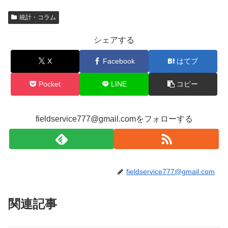
c
tt
e
統計・コラム
e
er
b
シェアする
o
X
Facebook
はてブ
o
k
Pocket
LINE
コピー
fieldservice777@gmail.comをフォローする
fieldservice777@gmail.com
関連記事