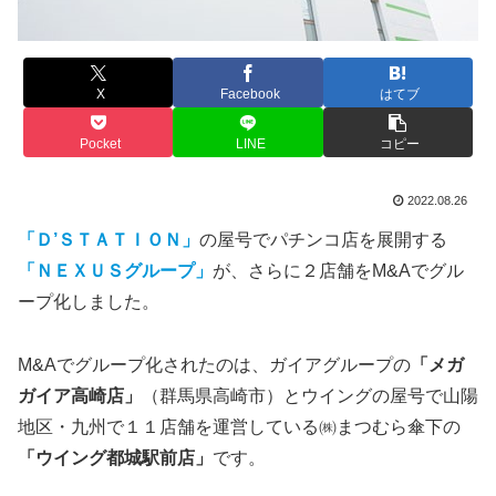
X
Facebook
はてブ
Pocket
LINE
コピー
2022.08.26
「Ｄ’ＳＴＡＴＩＯＮ」
の屋号でパチンコ店を展開する
「ＮＥＸＵＳグループ」
が、さらに２店舗をM&Aでグル
ープ化しました。
M&Aでグループ化されたのは、ガイアグループの
「メガ
ガイア高崎店」
（群馬県高崎市）とウイングの屋号で山陽
地区・九州で１１店舗を運営している㈱まつむら傘下の
「ウイング都城駅前店」
です。