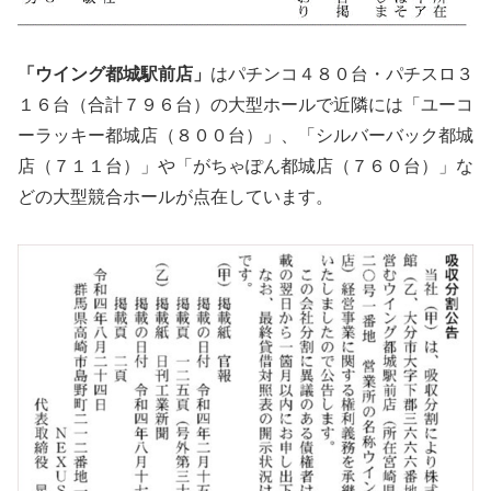
「ウイング都城駅前店」
はパチンコ４８０台・パチスロ３
１６台（合計７９６台）の大型ホールで近隣には「ユーコ
ーラッキー都城店（８００台）」、「シルバーバック都城
店（７１１台）」や「がちゃぽん都城店（７６０台）」な
どの大型競合ホールが点在しています。