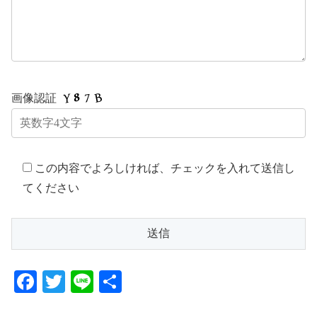
画像認証
この内容でよろしければ、チェックを入れて送信し
てください
F
T
Li
共
a
wi
n
有