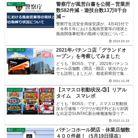
警察庁が風営白書を公開～営業所
統計・コラム
数582件減・遊技台数13万8千台
減～
警察庁生活安全局保安課が、4月4日付で
「令和５年における風俗営業等の現状と
風俗関係事犯等の取締り状況について」
（風営白書）を公開しました。令和1年か
2024.04.10
ら5年間の推移をここからパチンコ店関連
のみ抜粋して、表を簡素化しグラフもよ
2021年パチンコ店「グランドオ
統計・コラム
り見やすく作成し、...
ープン」を考察してみました
どうも「BOSS」です。2021年パチンコ
ホール店舗数（閉店・開店）状況のなか
でも説明しましたが、都道府県別で集計
された「パチンコホールのリニューア
2021.12.28
ル・新規店舗数」の件数には全面改装か
ら軽微な変更まで含んだ大小様々な内容
【スマスロ初動状況-③】リアル
トピックス
のものが集計されてい...
タイム スマレポ
どうも「BOSS」です。スマスロ初動状
況を①速報！ヴヴヴが前評判どおり好調
な出足②SUNTAC新台稼働速報③リアル
タイム スマレポとTwitterやデータを引
2022.11.23
用させていただきお伝えしました。導入
初週ではありますが、これからのスマス
パチンコホール閉店・休業店舗数
統計・コラム
ロの稼働状...
４００件超！（5月19日現在）