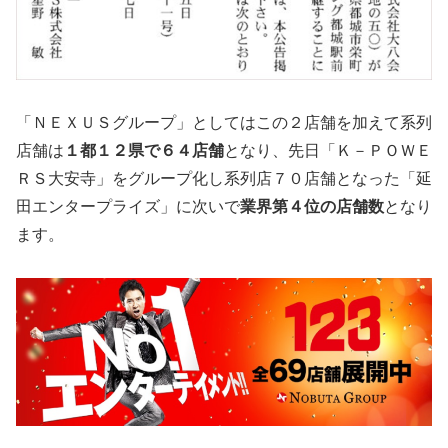
「ＮＥＸＵＳグループ」としてはこの２店舗を加えて系列
店舗は
１都１２県で６４店舗
となり、先日「Ｋ－ＰＯＷＥ
ＲＳ大安寺」をグループ化し系列店７０店舗となった「延
田エンタープライズ」に次いで
業界第４位の店舗数
となり
ます。