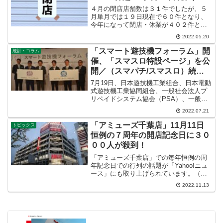
４月の閉店店舗数は３１件でしたが、５
月単月では１９日現在で６０件となり、
今年になって閉店・休業が４０２件とな
っています。2021年の閉店店舗数が６０
2022.05.20
４件でしたので今年の現時点での閉店店
舗数４０２件は、前年比６６．６％とな
「スマート遊技機フォーラム」開
統計・コラム
っています。"都道府...
催、「スマスロ特設ページ」を公
開／（スマパチ/スマスロ）続報-
⑩
7月19日、日本遊技機工業組合、日本電動
式遊技機工業協同組合、一般社会法人プ
リペイドシステム協会（PSA）、一般社
団法人電子認証システム協議会（認証
2022.07.21
協）の主催４団体によって「スマート遊
技機フォーラム」が開催されました。ス
「アミューズ千葉店」11月11日
トピックス
マートパチンコの新た...
恒例の７周年の開店記念日に３０
００人が殺到！
「アミューズ千葉店」での毎年恒例の周
年記念日での行列の話題が「Yahoo!ニュ
ース」にも取り上げられています。（イ
メージ写真が古すぎて現状とかけ離れて
2022.11.13
いますが・・・）当日の周辺道路は大渋
滞となりＳＮＳでも写真が投稿されたり
しています。アミュ...