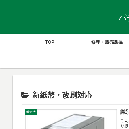
パ
TOP
修理・販売製品
新紙幣・改刷対応
識
券売機
こん
り扱