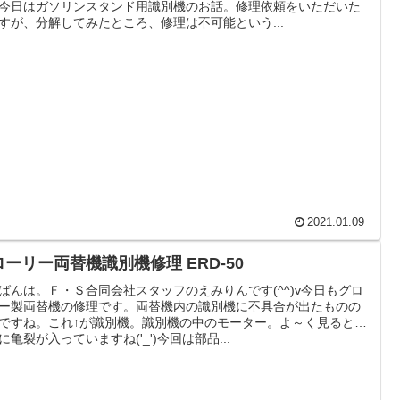
今日はガソリンスタンド用識別機のお話。修理依頼をいただいた
すが、分解してみたところ、修理は不可能という...
2021.01.09
ローリー両替機識別機修理 ERD-50
ばんは。Ｆ・Ｓ合同会社スタッフのえみりんです(^^)v今日もグロ
ー製両替機の修理です。両替機内の識別機に不具合が出たものの
ですね。これ↑が識別機。識別機の中のモーター。よ～く見ると…
に亀裂が入っていますね('_')今回は部品...