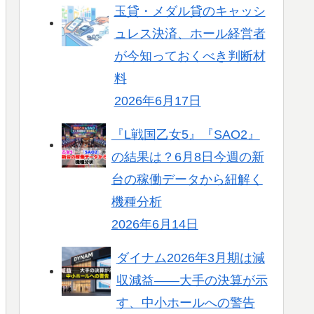
玉貸・メダル貸のキャッシ
ュレス決済、ホール経営者
が今知っておくべき判断材
料
2026年6月17日
『L戦国乙女5』『SAO2』
の結果は？6月8日今週の新
台の稼働データから紐解く
機種分析
2026年6月14日
ダイナム2026年3月期は減
収減益――大手の決算が示
す、中小ホールへの警告