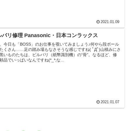
2021.01.09
バリ修理 Panasonic・日本コンラックス
、今日も「BOSS」のお仕事を覗いてみましょう♪何やら段ボール
たくさん……足の踏み場もなさそうな感じですね( ﾟДﾟ)山積みにさ
黒いものたちは、ビルバリ（紙幣識別機）の“骨”。なるほど、修
頼品でいっぱいなんですね(*_*;な...
2021.01.07