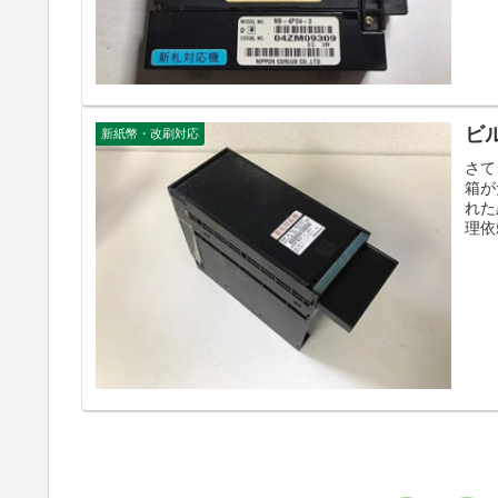
ビル
新紙幣・改刷対応
さて
箱が
れた
理依