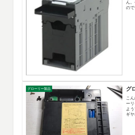
ん。
ので
グ
グローリー製品
こん
ーリ
よう
ギヤ